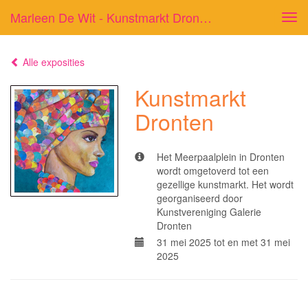
Marleen De Wit - Kunstmarkt Dronten
Tog
navi
Alle exposities
Kunstmarkt
Dronten
Het Meerpaalplein in Dronten
wordt omgetoverd tot een
gezellige kunstmarkt. Het wordt
georganiseerd door
Kunstvereniging Galerie
Dronten
31 mei 2025 tot en met 31 mei
2025